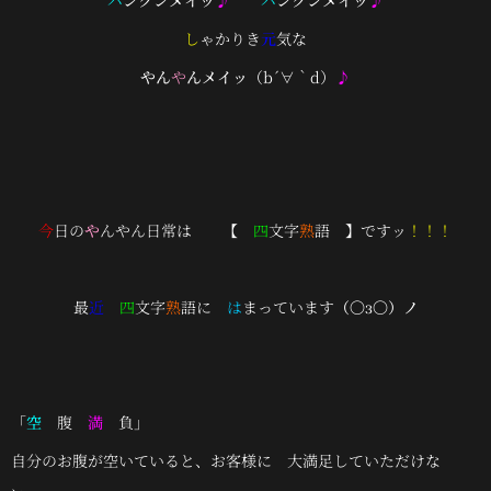
バ
ンクンメイッ
♪
バ
ンクンメイッ
♪
し
ゃかりき
元
気な
やん
や
んメイッ
（b´∀｀d）
♪
今
日の
や
んやん日常は 【
四
文字
熟
語 】ですッ
！！！
最
近
四
文字
熟
語に
は
まっています
（〇з〇）ノ
「
空
腹
満
負」
自分のお腹が空いていると、お客様に 大満足していただけな