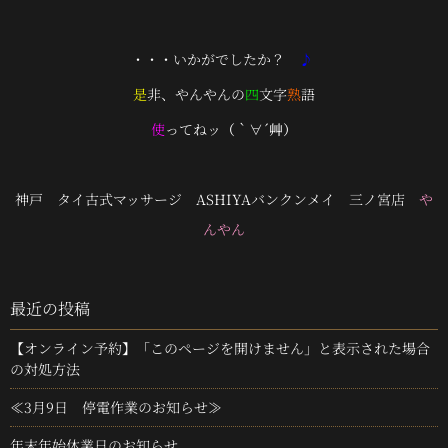
・・・いかがでしたか？
♪
是
非、やんやんの
四
文字
熟
語
使
ってねッ
（｀∀´艸）
神戸 タイ古式マッサージ ASHIYAバンクンメイ 三ノ宮店
や
んやん
最近の投稿
【オンライン予約】「このページを開けません」と表示された場合
の対処方法
≪3月9日 停電作業のお知らせ≫
年末年始休業日のお知らせ