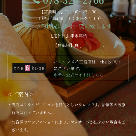
【営業時間】11：00～23：00
（予約受付時間／10：30～22：00）
※ご予約状況により、変動致します
【定休日】年末年始
【駐車場】
無し
バンクンメイ三宮店は、the b 神戸
にございます。
ホテル公式サイトはこちら
＜ご案内＞
・当店はリラクゼーションを目的としたサロンです。治療等の医療
行為は行っていません。
・お客様のコンディションにより、マッサージが出来ない場合もご
ざいます。