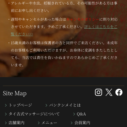
・アレルギーや水虫、妊娠されている方、その可能性がある方は事
前にお申し出ください。
・遅刻やキャンセルがあった場合は
キャンセルポリシー
に則り対応
させていただきます。予めご了承ください。
詳しくはこちらをご
覧ください>>
・15歳未満のお客様は保護者の方と同伴でご来店ください。未成年
のお客様もご利用いただけますが、お身体に変調をきたしたとし
ても、当店では責任を負いかねますのであらかじめご了承くださ
いませ。
Site Map
トップページ
バンクンメイとは
タイ古式マッサージについて
Q&A
店舗案内
メニュー
会員案内