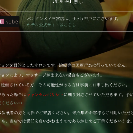
【駐車場】
無し
バンクンメイ三宮店は、the b 神戸にございます。
ホテル公式サイトはこちら
ションを目的としたサロンです。治療等の医療行為は行っていません。
ションにより、マッサージが出来ない場合もございます。
、妊娠されている方、その可能性がある方は事前にお申し出ください。
があった場合は
キャンセルポリシー
に則り対応させていただきます。予
ください>>
様は保護者の方と同伴でご来店ください。未成年のお客様もご利用いただ
ても、当店では責任を負いかねますのであらかじめご了承くださいませ