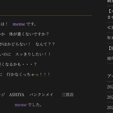
最
【
ま
ちは！
meme
です。
≪
いか 体が重くないですか？
年
がはかどらない！ なんて？？
【
いのに スッきりしたい！！
周
軽くなるかも・・・？
に 行かなくっちゃ
っ
！！！
ア
20
ASHIYA バンクンメイ 三宮店
20
meme
でした。
20