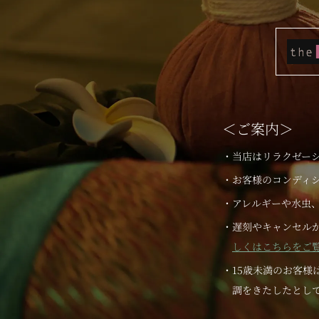
＜ご案内＞
・当店はリラクゼー
・お客様のコンディ
・アレルギーや水虫
・遅刻やキャンセル
しくはこちらをご覧
・15歳未満のお客
調をきたしたとし