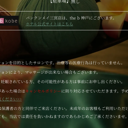
【駐車場】
無し
バンクンメイ三宮店は、the b 神戸にございます。
ホテル公式サイトはこちら
ションを目的としたサロンです。治療等の医療行為は行っていません。
ションにより、マッサージが出来ない場合もございます。
、妊娠されている方、その可能性がある方は事前にお申し出ください。
があった場合は
キャンセルポリシー
に則り対応させていただきます。予
ください>>
様は保護者の方と同伴でご来店ください。未成年のお客様もご利用いただ
ても、当店では責任を負いかねますのであらかじめご了承くださいませ