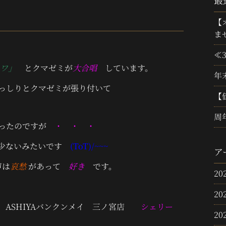
最
【
ま
≪
ワ」
とクマゼミが
大合唱
しています。
年
枝までびっしりとクマゼミが張り付いて
【
周
かったのですが
・ ・ ・
少ないみたいです
(ToT)/~~~
ア
声は
哀愁
があって
好き
です。
20
20
HIYAバンクンメイ 三ノ宮店
シェリー
20