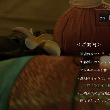
＜ご案内＞
・当店はリラクゼー
・お客様のコンディ
・アレルギーや水虫
・遅刻やキャンセル
しくはこちらをご覧
・15歳未満のお客
調をきたしたとし