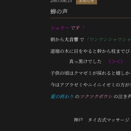
2007/08/25
お知らせ
蝉の声
シェリー
です
！
朝から
大音響
で
「ワンワンシャワシャ
道端の木に目をやると幹から
真っ黒けでした
（＞＜）
子供の頃はクマゼミが採れると嬉し
今はアブラゼミやニイニイゼミの方が
夏の終わり
の
ツクツクボウシ
の泣き
神戸 タイ古式マッサージ AS