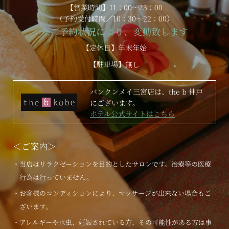
【営業時間】11：00～23：00
（予約受付時間／10：30～22：00）
※ご予約状況により、変動致します
【定休日】年末年始
【駐車場】
無し
バンクンメイ三宮店は、the b 神戸
にございます。
ホテル公式サイトはこちら
＜ご案内＞
・当店はリラクゼーションを目的としたサロンです。治療等の医療
行為は行っていません。
・お客様のコンディションにより、マッサージが出来ない場合もご
ざいます。
・アレルギーや水虫、妊娠されている方、その可能性がある方は事