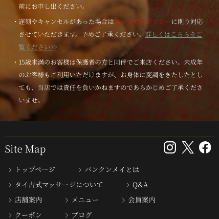
前にお申し出ください。
・遅刻やキャンセルがあった場合は
キャンセルポリシー
に則り対応
させていただきます。予めご了承ください。
詳しくはこちらをご
覧ください>>
・15歳未満のお客様は保護者の方と同伴でご来店ください。未成年
のお客様もご利用いただけますが、お身体に変調をきたしたとし
ても、当店では責任を負いかねますのであらかじめご了承くださ
いませ。
Site Map
トップページ
バンクンメイとは
タイ古式マッサージについて
Q&A
店舗案内
メニュー
会員案内
クーポン
ブログ