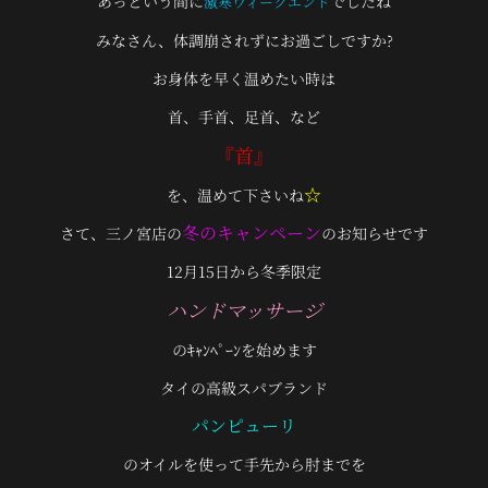
あっという間に
でしたね
激寒ウィークエンド
みなさん、体調崩されずにお過ごしですか?
お身体を早く温めたい時は
首、手首、足首、など
『首』
☆
を、温めて下さいね
冬のキャンペーン
さて、三ノ宮店の
のお知らせです
12月15日から冬季限定
ハンドマッサージ
のｷｬﾝﾍﾟｰﾝを始めます
タイの高級スパブランド
パンピューリ
のオイルを使って手先から肘までを