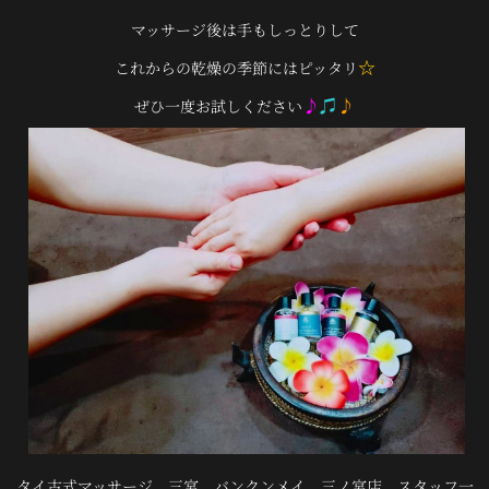
マッサージ後は手もしっとりして
☆
これからの乾燥の季節にはピッタリ
♪
♫
♪
ぜひ一度お試しください
タイ古式マッサージ 三宮 バンクンメイ 三ノ宮店 スタッフ一