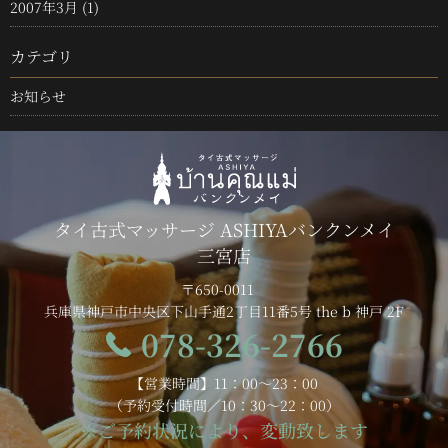
2007年3月
(1)
カテゴリ
お知らせ
タイ古式マッサージ ASHIYAバンクンメイ
三宮店
〒650-0011
兵庫県神戸市中央区下山手通2丁目11番5号 the b 神戸 2F
078-326-2766
【営業時間】11：00～23：00
（予約受付時間／10：30～22：00）
※ご予約状況により、変動致します