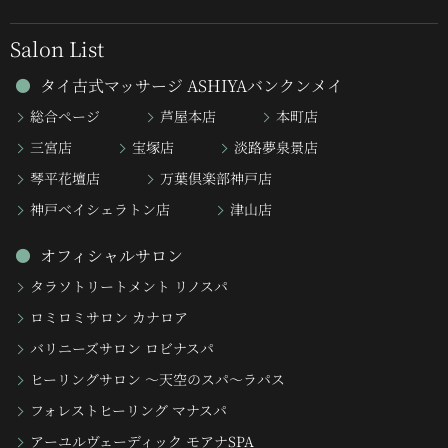
Salon List
タイ古式マッサージ ASHIYAバンクンメイ
総合ページ
芦屋本店
本町店
三宮店
宝塚店
淡路夢泉景店
琴平花壇店
万葉倶楽部神戸店
神戸ベイシェラトン店
津山店
オフィシャルサロン
タラソトリートメント リノスパ
ロミロミサロン カナロア
バリニーズサロン ロビナスパ
ヒーリングサロン 〜天空のスパ〜ラパス
フォレストヒーリング マナスパ
アーユルヴェーディック モアナSPA