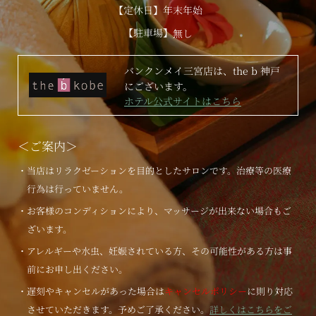
【定休日】年末年始
【駐車場】
無し
バンクンメイ三宮店は、the b 神戸
にございます。
ホテル公式サイトはこちら
＜ご案内＞
・当店はリラクゼーションを目的としたサロンです。治療等の医療
行為は行っていません。
・お客様のコンディションにより、マッサージが出来ない場合もご
ざいます。
・アレルギーや水虫、妊娠されている方、その可能性がある方は事
前にお申し出ください。
・遅刻やキャンセルがあった場合は
キャンセルポリシー
に則り対応
させていただきます。予めご了承ください。
詳しくはこちらをご