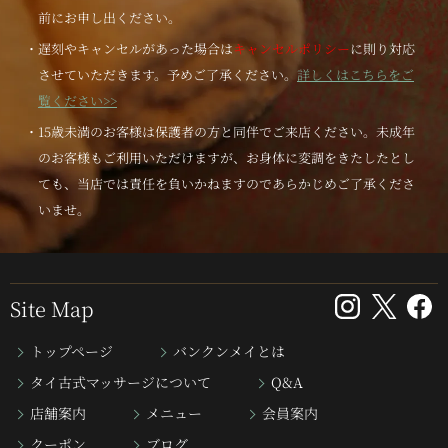
前にお申し出ください。
・遅刻やキャンセルがあった場合は
キャンセルポリシー
に則り対応
させていただきます。予めご了承ください。
詳しくはこちらをご
覧ください>>
・15歳未満のお客様は保護者の方と同伴でご来店ください。未成年
のお客様もご利用いただけますが、お身体に変調をきたしたとし
ても、当店では責任を負いかねますのであらかじめご了承くださ
いませ。
Site Map
トップページ
バンクンメイとは
タイ古式マッサージについて
Q&A
店舗案内
メニュー
会員案内
クーポン
ブログ