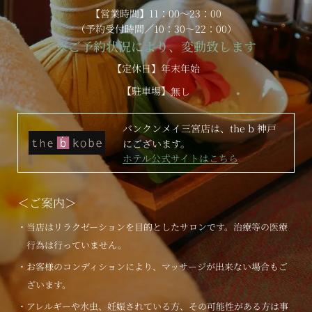
【営業時間】11：00～23：00
（予約受付時間／10：30～22：00）
※ご予約状況により、変動致します
【定休日】年末年始
【駐車場】
無し
バンクンメイ三宮店は、the b 神戸
にございます。
ホテル公式サイトはこちら
＜ご案内＞
・当店はリラクゼーションを目的としたサロンです。治療等の医療
行為は行っていません。
・お客様のコンディションにより、マッサージが出来ない場合もご
ざいます。
・アレルギーや水虫、妊娠されている方、その可能性がある方は事