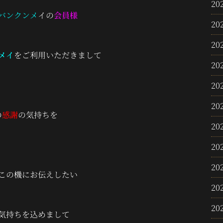
20
バンクンメ
イの
会員様
20
20
メイ
をご利用いただきまして
20
20
20
の
感謝
の気持ちを
20
20
20
この機にお伝えしたい
20
20
気持ちを込めまして