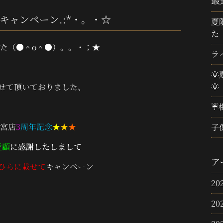
最
キャンペーン.:*・。・☆
夏
た
した（●＾o＾●）。。・；★
ラ

🌞
せて頂いておりました
、
☔
宮店
3
周年記念
★
★
★
子
愛顧
に感謝したしまして
ア
ひらに載せて
キャンペーン
20
20