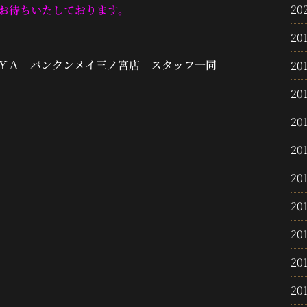
20
お待ちいたしております。
20
ＹＡ バンクンメイ三ノ宮店 スタッフ一同
20
20
20
20
20
20
20
20
20