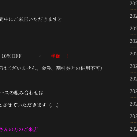
20
20
間中にご来店いただきますと
20
20
20
ス
10％OFF
→
半額！！
20
FFはございません。金券、割引券との併用不可）
20
20
ースの組み合わせは
20
させていただきます_(._.
)_
20
20
さんの方のご来店