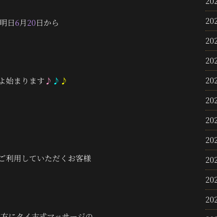
20
20
明日
6
月
20
日から
20
20
20
よ始まります
♪
♪
♪
20
20
20
ご利用していただくお客様
20
20
20
の方にタイ古式マッサージの