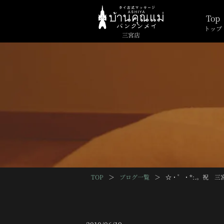
Top
トップ
三宮店
TOP
＞
ブログ一覧
＞
☆・゜・*:.。祝 三