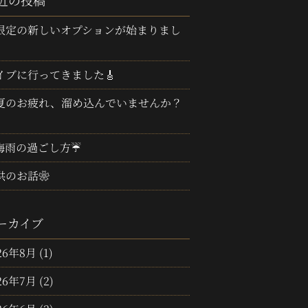
近の投稿
限定の新しいオプションが始まりまし
イブに行ってきました🎸
夏のお疲れ、溜め込んでいませんか？
梅雨の過ごし方☔
供のお話❀
ーカイブ
26年8月
(1)
26年7月
(2)