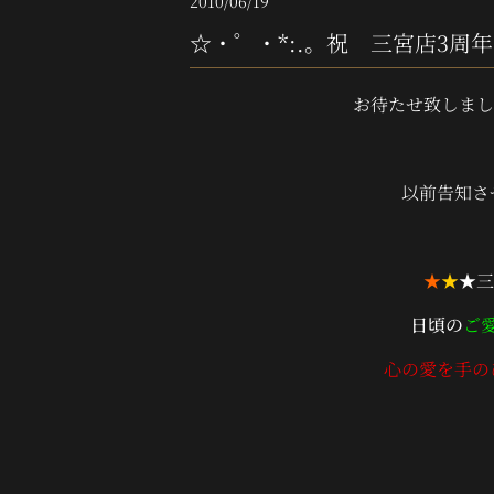
2010/06/19
☆・゜・*:.。祝 三宮店3周年
お待たせ致しま
以前告知さ
★
★
★三
日頃の
ご
心の愛を手の