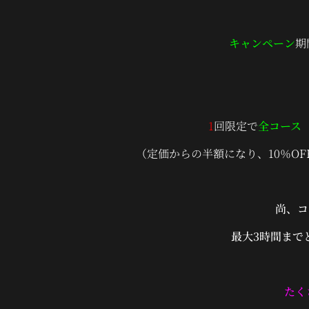
キャンペーン
期
1
回限定
で
全コー
（定価からの半額になり、10％O
尚、コ
最大3時間までと
たく