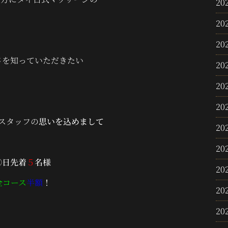
20
20
20
さを知っていただきたい
20
20
20
スタッフの
思いを込めまして
20
20
①日先着
５
名様
20
全コース
半額
！
20
20