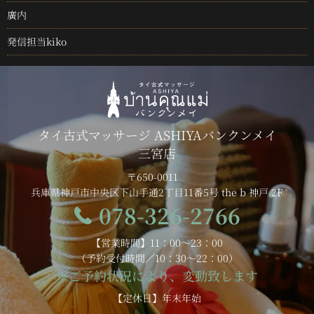
廣内
発信担当kiko
タイ古式マッサージ ASHIYAバンクンメイ
三宮店
〒650-0011
兵庫県神戸市中央区下山手通2丁目11番5号 the b 神戸 2F
078-326-2766
【営業時間】11：00～23：00
（予約受付時間／10：30～22：00）
※ご予約状況により、変動致します
【定休日】年末年始