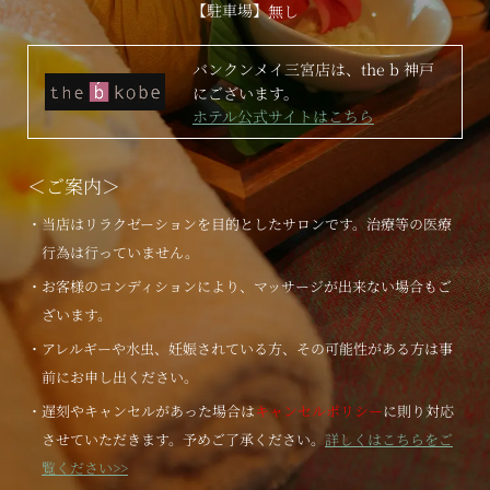
【駐車場】
無し
バンクンメイ三宮店は、the b 神戸
にございます。
ホテル公式サイトはこちら
＜ご案内＞
・当店はリラクゼーションを目的としたサロンです。治療等の医療
行為は行っていません。
・お客様のコンディションにより、マッサージが出来ない場合もご
ざいます。
・アレルギーや水虫、妊娠されている方、その可能性がある方は事
前にお申し出ください。
・遅刻やキャンセルがあった場合は
キャンセルポリシー
に則り対応
させていただきます。予めご了承ください。
詳しくはこちらをご
覧ください>>