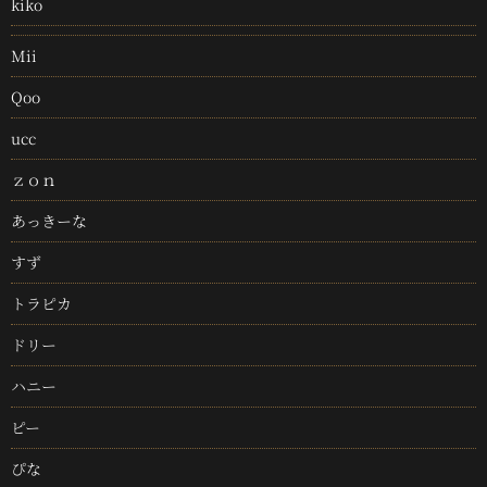
kiko
Mii
Qoo
ucc
ｚｏｎ
あっきーな
すず
トラピカ
ドリー
ハニー
ピー
ぴな