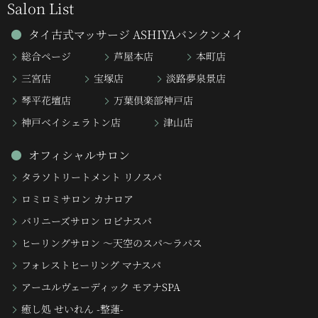
Salon List
タイ古式マッサージ ASHIYAバンクンメイ
総合ページ
芦屋本店
本町店
三宮店
宝塚店
淡路夢泉景店
琴平花壇店
万葉倶楽部神戸店
神戸ベイシェラトン店
津山店
オフィシャルサロン
タラソトリートメント リノスパ
ロミロミサロン カナロア
バリニーズサロン ロビナスパ
ヒーリングサロン 〜天空のスパ〜ラパス
フォレストヒーリング マナスパ
アーユルヴェーディック モアナSPA
癒し処 せいれん -整蓮-