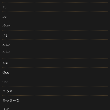
au
be
char
C子
kiko
kiko
Mii
Qoo
ucc
ｚｏｎ
あっきーな
すず