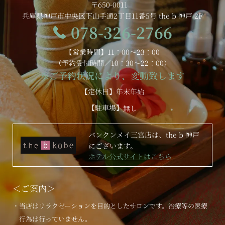
〒650-0011
兵庫県神戸市中央区下山手通2丁目11番5号 the b 神戸 2F
078-326-2766
【営業時間】11：00～23：00
（予約受付時間／10：30～22：00）
※ご予約状況により、変動致します
【定休日】年末年始
【駐車場】
無し
バンクンメイ三宮店は、the b 神戸
にございます。
ホテル公式サイトはこちら
＜ご案内＞
・当店はリラクゼーションを目的としたサロンです。治療等の医療
行為は行っていません。