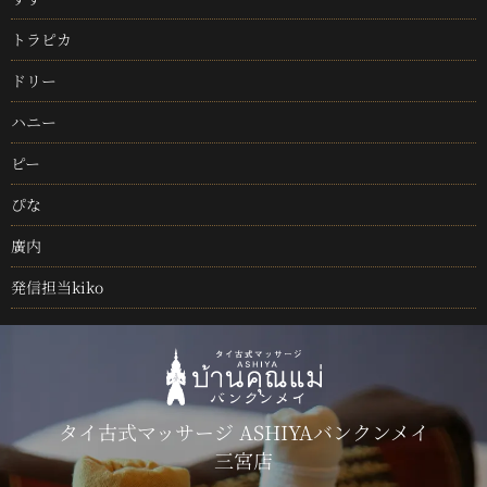
トラピカ
ドリー
ハニー
ピー
ぴな
廣内
発信担当kiko
タイ古式マッサージ ASHIYAバンクンメイ
三宮店