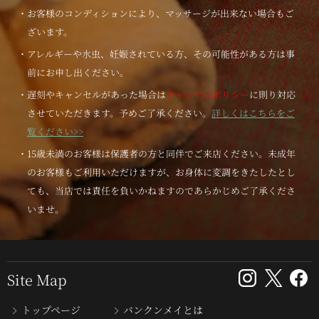
・お客様のコンディションにより、マッサージが出来ない場合もご
ざいます。
・アレルギーや水虫、妊娠されている方、その可能性がある方は事
前にお申し出ください。
・遅刻やキャンセルがあった場合は
キャンセルポリシー
に則り対応
させていただきます。予めご了承ください。
詳しくはこちらをご
覧ください>>
・15歳未満のお客様は保護者の方と同伴でご来店ください。未成年
のお客様もご利用いただけますが、お身体に変調をきたしたとし
ても、当店では責任を負いかねますのであらかじめご了承くださ
いませ。
Site Map
トップページ
バンクンメイとは