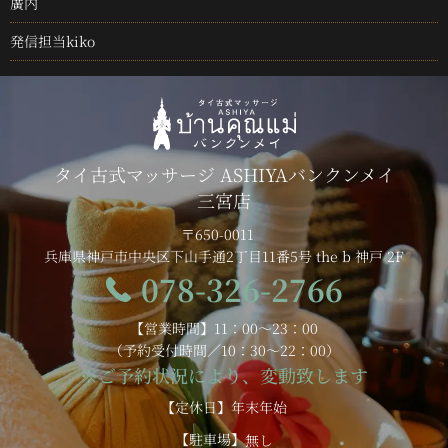
廣内
発信担当kiko
タイ古式マッサージ ASHIYAバンクンメイ
三宮店
〒650-0011
兵庫県神戸市中央区下山手通2丁目11番5号 the b 神戸 2F
078-326-2766
【営業時間】11：00～23：00
（予約受付時間／10：30～22：00）
※ご予約状況により、変動致します
【定休日】年末年始
【駐車場】
無し