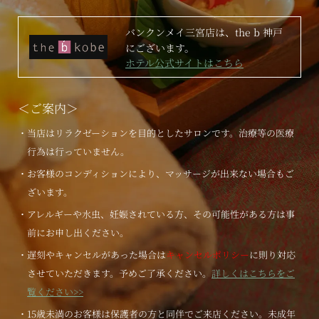
バンクンメイ三宮店は、the b 神戸
にございます。
ホテル公式サイトはこちら
＜ご案内＞
・当店はリラクゼーションを目的としたサロンです。治療等の医療
行為は行っていません。
・お客様のコンディションにより、マッサージが出来ない場合もご
ざいます。
・アレルギーや水虫、妊娠されている方、その可能性がある方は事
前にお申し出ください。
・遅刻やキャンセルがあった場合は
キャンセルポリシー
に則り対応
させていただきます。予めご了承ください。
詳しくはこちらをご
覧ください>>
・15歳未満のお客様は保護者の方と同伴でご来店ください。未成年