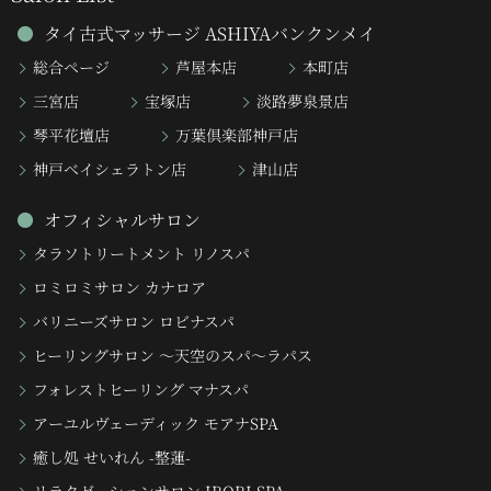
タイ古式マッサージ ASHIYAバンクンメイ
総合ページ
芦屋本店
本町店
三宮店
宝塚店
淡路夢泉景店
琴平花壇店
万葉倶楽部神戸店
神戸ベイシェラトン店
津山店
オフィシャルサロン
タラソトリートメント リノスパ
ロミロミサロン カナロア
バリニーズサロン ロビナスパ
ヒーリングサロン 〜天空のスパ〜ラパス
フォレストヒーリング マナスパ
アーユルヴェーディック モアナSPA
癒し処 せいれん -整蓮-