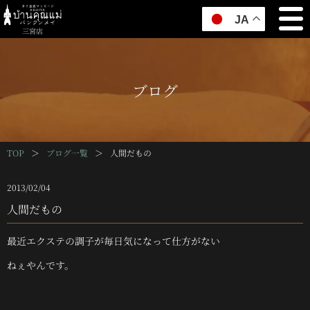
JA
三宮店
ブログ
TOP
＞
ブログ一覧
＞
人間だもの
2013/02/04
人間だもの
最近エクステの調子が毎日気になって仕方がない
ねぇやんです。