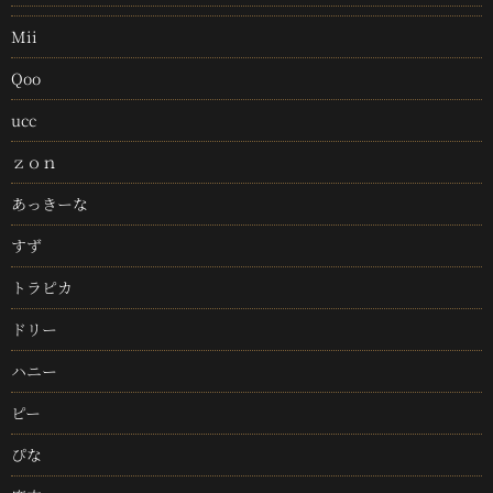
Mii
Qoo
ucc
ｚｏｎ
あっきーな
すず
トラピカ
ドリー
ハニー
ピー
ぴな