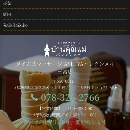
ぴな
廣内
発信担当kiko
タイ古式マッサージ ASHIYAバンクンメイ
三宮店
〒650-0011
兵庫県神戸市中央区下山手通2丁目11番5号 the b 神戸 2F
078-326-2766
【営業時間】11：00～23：00
（予約受付時間／10：30～22：00）
※ご予約状況により、変動致します