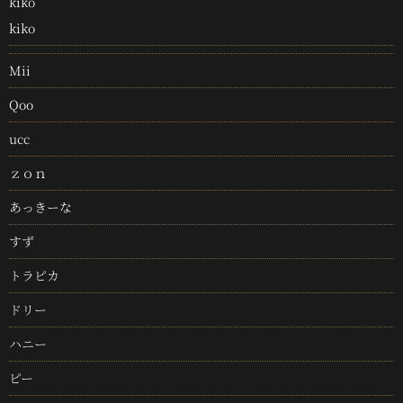
kiko
kiko
Mii
Qoo
ucc
ｚｏｎ
あっきーな
すず
トラピカ
ドリー
ハニー
ピー