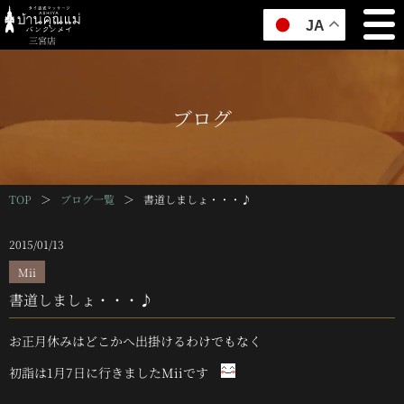
JA
三宮店
ブログ
TOP
＞
ブログ一覧
＞
書道しましょ・・・♪
2015/01/13
Mii
書道しましょ・・・♪
お正月休みはどこかへ出掛けるわけでもなく
初詣は1月7日に行きましたMiiです