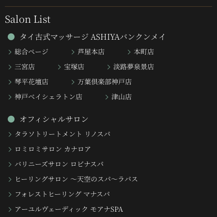
Salon List
タイ古式マッサージ ASHIYAバンクンメイ
総合ページ
芦屋本店
本町店
三宮店
宝塚店
淡路夢泉景店
琴平花壇店
万葉倶楽部神戸店
神戸ベイシェラトン店
津山店
オフィシャルサロン
タラソトリートメント リノスパ
ロミロミサロン カナロア
バリニーズサロン ロビナスパ
ヒーリングサロン 〜天空のスパ〜ラパス
フォレストヒーリング マナスパ
アーユルヴェーディック モアナSPA