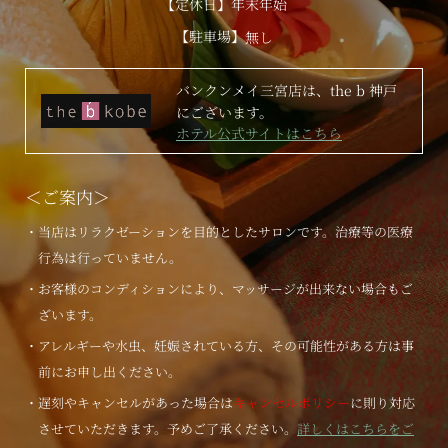
【定休日】年末年始
【駐車場】
無し
バンクンメイ三宮店は、the b 神戸
にございます。
ホテル公式サイトはこちら
＜ご案内＞
・当店はリラクゼーションを目的としたサロンです。治療等の医療
行為は行っていません。
・お客様のコンディションにより、マッサージが出来ない場合もご
ざいます。
・アレルギーや水虫、妊娠されている方、その可能性がある方は事
前にお申し出ください。
・遅刻やキャンセルがあった場合は
キャンセルポリシー
に則り対応
させていただきます。予めご了承ください。
詳しくはこちらをご