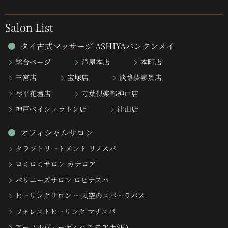
Salon List
タイ古式マッサージ ASHIYAバンクンメイ
総合ページ
芦屋本店
本町店
三宮店
宝塚店
淡路夢泉景店
琴平花壇店
万葉倶楽部神戸店
神戸ベイシェラトン店
津山店
オフィシャルサロン
タラソトリートメント リノスパ
ロミロミサロン カナロア
バリニーズサロン ロビナスパ
ヒーリングサロン 〜天空のスパ〜ラパス
フォレストヒーリング マナスパ
アーユルヴェーディック モアナSPA