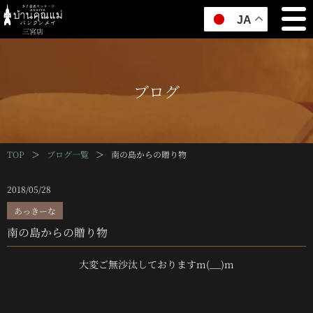
JA
三宮店
ブログ
TOP
＞
ブログ一覧
＞
南の島からの贈り物
2018/05/28
あっきーな
南の島からの贈り物
大変ご無沙汰しておりますm(__)m