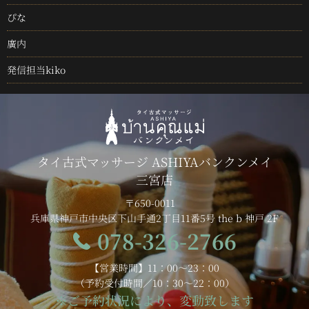
ぴな
廣内
発信担当kiko
タイ古式マッサージ ASHIYAバンクンメイ
三宮店
〒650-0011
兵庫県神戸市中央区下山手通2丁目11番5号 the b 神戸 2F
078-326-2766
【営業時間】11：00～23：00
（予約受付時間／10：30～22：00）
※ご予約状況により、変動致します