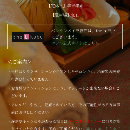
【定休日】年末年始
【駐車場】
無し
バンクンメイ三宮店は、the b 神戸
にございます。
ホテル公式サイトはこちら
＜ご案内＞
・当店はリラクゼーションを目的としたサロンです。治療等の医療
行為は行っていません。
・お客様のコンディションにより、マッサージが出来ない場合もご
ざいます。
・アレルギーや水虫、妊娠されている方、その可能性がある方は事
前にお申し出ください。
・遅刻やキャンセルがあった場合は
キャンセルポリシー
に則り対応
させていただきます。予めご了承ください。
詳しくはこちらをご