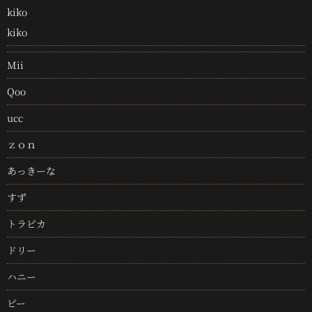
kiko
kiko
Mii
Qoo
ucc
ｚｏｎ
あっきーな
すず
トラピカ
ドリー
ハニー
ピー