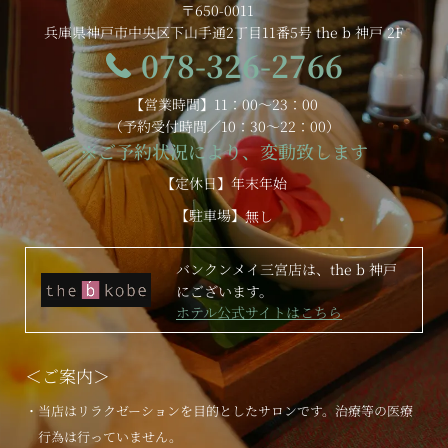
〒650-0011
兵庫県神戸市中央区下山手通2丁目11番5号 the b 神戸 2F
078-326-2766
【営業時間】11：00～23：00
（予約受付時間／10：30～22：00）
※ご予約状況により、変動致します
【定休日】年末年始
【駐車場】
無し
バンクンメイ三宮店は、the b 神戸
にございます。
ホテル公式サイトはこちら
＜ご案内＞
・当店はリラクゼーションを目的としたサロンです。治療等の医療
行為は行っていません。