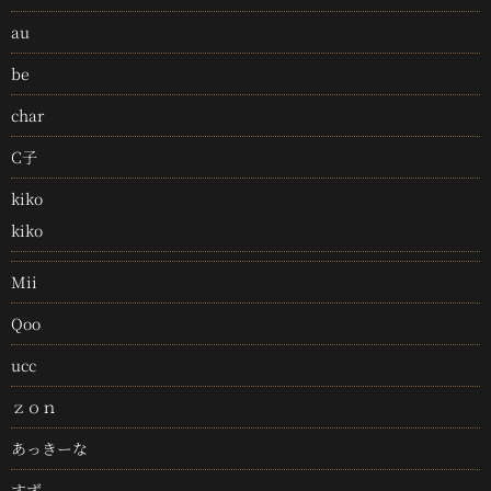
au
be
char
C子
kiko
kiko
Mii
Qoo
ucc
ｚｏｎ
あっきーな
すず