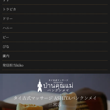
トラピカ
ドリー
ハニー
ピー
ぴな
廣内
発信担当kiko
タイ古式マッサージ ASHIYAバンクンメイ
三宮店