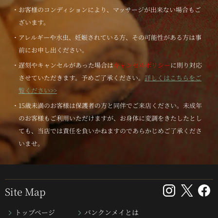
・お客様のコンディションにより、マッサージが出来ない場合もご
ざいます。
・アレルギーや水虫、妊娠されている方、その可能性がある方は事
前にお申し出ください。
・遅刻やキャンセルがあった場合は
キャンセルポリシー
に則り対応
させていただきます。予めご了承ください。
詳しくはこちらをご
覧ください>>
・15歳未満のお客様は保護者の方と同伴でご来店ください。未成年
のお客様もご利用いただけますが、お身体に変調をきたしたとし
ても、当店では責任を負いかねますのであらかじめご了承くださ
いませ。
Site Map
トップページ
バンクンメイとは