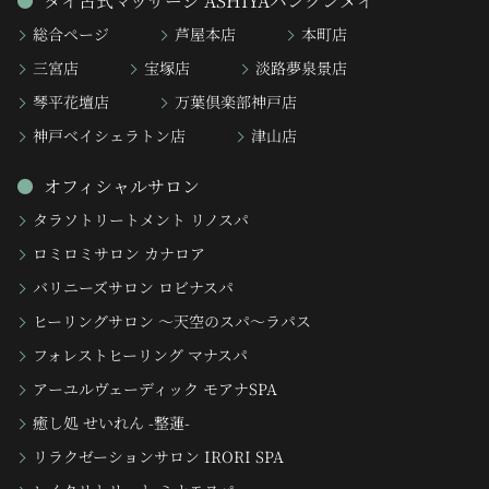
タイ古式マッサージ ASHIYAバンクンメイ
総合ページ
芦屋本店
本町店
三宮店
宝塚店
淡路夢泉景店
琴平花壇店
万葉倶楽部神戸店
神戸ベイシェラトン店
津山店
オフィシャルサロン
タラソトリートメント リノスパ
ロミロミサロン カナロア
バリニーズサロン ロビナスパ
ヒーリングサロン 〜天空のスパ〜ラパス
フォレストヒーリング マナスパ
アーユルヴェーディック モアナSPA
癒し処 せいれん -整蓮-
リラクゼーションサロン IRORI SPA