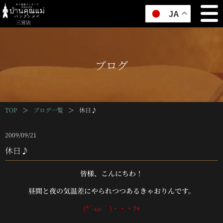
JA
三宮店
ブログ
TOP
＞
ブログ一覧
＞
休日♪
2009/09/21
休日♪
皆様、こんにちわ！
昼間と夜の気温差にやられつつあるきゃおりんです。
(*´-ω-｀)・・・ﾌｩ