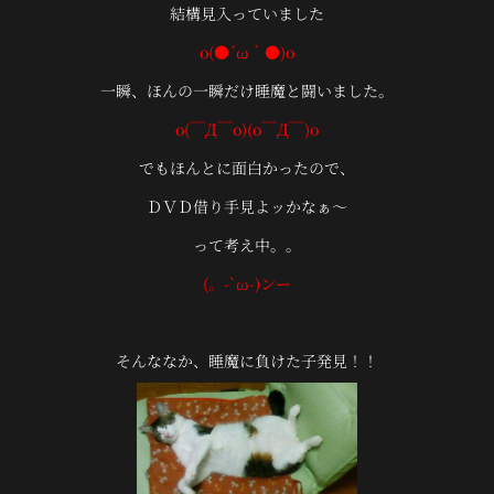
結構見入っていました
o(●´ω｀●)o
一瞬、ほんの一瞬だけ睡魔と闘いました。
o(￣Д￣o)(o￣Д￣)o
でもほんとに面白かったので、
ＤＶＤ借り手見よッかなぁ～
って考え中。。
(。-`ω-)ンー
そんななか、睡魔に負けた子発見！！