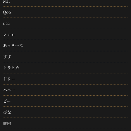
Mii
Qoo
ucc
ｚｏｎ
あっきーな
すず
トラピカ
ドリー
ハニー
ピー
ぴな
廣内