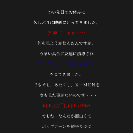
つい先日のお休みに
久しぶりに映画にいってきました。
(*´艸｀) ぁぁ･････
何を見ようか悩んだんですが、
うまい具合に友達に誘導され
「ウルヴァリン X-MEN ZERO」
を見てきました。
でもでも、あたくし、Ｘ－ＭＥＮを
一度も見た事がないのです・・・
il||li_○/￣|_il||li ﾅﾝﾃｺｯﾀ
でもね、なんだか面白くて
ポップコーンを頬張りつつ