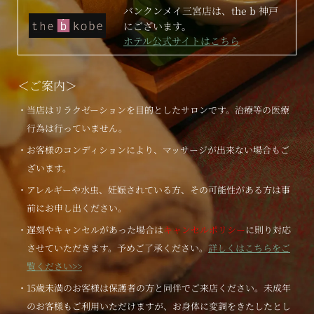
バンクンメイ三宮店は、the b 神戸
にございます。
ホテル公式サイトはこちら
＜ご案内＞
・当店はリラクゼーションを目的としたサロンです。治療等の医療
行為は行っていません。
・お客様のコンディションにより、マッサージが出来ない場合もご
ざいます。
・アレルギーや水虫、妊娠されている方、その可能性がある方は事
前にお申し出ください。
・遅刻やキャンセルがあった場合は
キャンセルポリシー
に則り対応
させていただきます。予めご了承ください。
詳しくはこちらをご
覧ください>>
・15歳未満のお客様は保護者の方と同伴でご来店ください。未成年
のお客様もご利用いただけますが、お身体に変調をきたしたとし