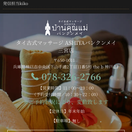
発信担当kiko
タイ古式マッサージ ASHIYAバンクンメイ
三宮店
〒650-0011
兵庫県神戸市中央区下山手通2丁目11番5号 the b 神戸 2F
078-326-2766
【営業時間】11：00～23：00
（予約受付時間／10：30～22：00）
※ご予約状況により、変動致します
【定休日】年末年始
【駐車場】
無し