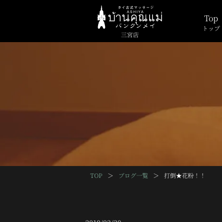
Top
トップ
三宮店
TOP
＞
ブログ一覧
＞
打倒★花粉！！