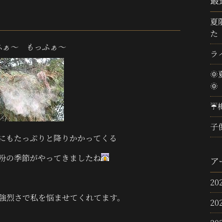
最
夏
た
ふぁ～
もっふぁ～
ラ

🌞
☔
子
にもたっぷりと降りかかってくる
粉の季節がやってきましたね
ア
20
強烈さで私を悩ませてくれてます。
20