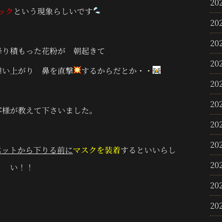
20
ック
という現象らしいです
20
20
降り積もった花粉が 朝起きて
20
舞い上がり 鼻を直撃
するからだとか・・
20
20
客様が教えて下さいました。
20
20
ベットから下りる前に
マスクを装着
するといいらし
20
い！！
20
20