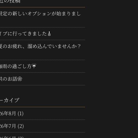
近の投稿
限定の新しいオプションが始まりまし
イブに行ってきました🎸
夏のお疲れ、溜め込んでいませんか？
梅雨の過ごし方☔
供のお話❀
ーカイブ
26年8月
(1)
26年7月
(2)