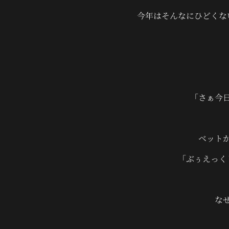
今年はそんなにひどくな
「さぁ今
ベット
「ぶぅえっく
な