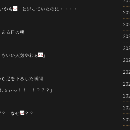
20
いかも
と思っていたのに・・・・
20
20
ある日の朝
20
20
日もいい天気やわぁ
」
20
20
から足を下ろした瞬間
20
しょぃっ！！！！？？？」
20
20
ぜ？
なぜ
？？
20