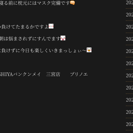
20
寝る前に枕元にはマスク完備です
20
か負けてたまるかですよ
20
朝は悩まされずにすんでます
20
に負けずに今日も楽しくいきまっしょぃ～
20
20
SHIYAバンクンメイ 三宮店 プリノエ
20
20
20
20
20