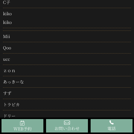
C子
kiko
kiko
Mii
Qoo
ucc
ｚｏｎ
あっきーな
すず
トラピカ
ドリー
ハニー
お問い合わせ
電話
WEB予約