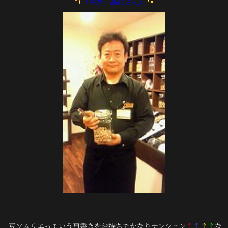
『平野 昌功さん』
豆ソムリエっていう肩書きをお持ちでかなりテンション
↑
↑
↑
↑
な