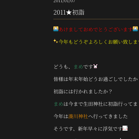
2011/01/07
2011★初詣
あけましておめでとうございます
今年もどうぞよろしくお願い致しま
どうも、
まめ
です
皆様は年末年始どうお過ごしでしたか
初詣には行かれましたか？
まめ
は今まで生田神社に初詣行ってま
今年は
湊川神社
へ行ってきました
そうです、新年早々に浮気です