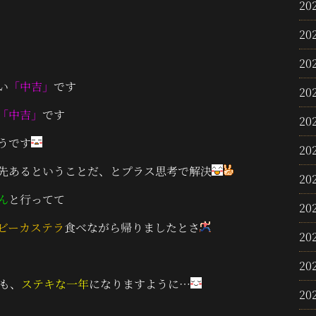
20
20
20
い
「中吉」
です
20
「中吉」
です
20
うです
20
先あるということだ、とプラス思考で解決
20
ん
と行ってて
20
ビーカステラ
食べながら帰りましたとさ
20
20
も、
ステキな一年
になりますように…
20