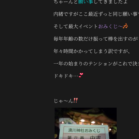
ちゃーんと
願い事
してきましたよ
内緒ですがここ最近ずっと同じ願い事
そして最大イベント
おみくじ～
毎年年齢の数だけ振って棒を出すのが
年々時間かかってしまう訳ですが、
一年の始まりのテンションがこれで決
ドキドキ…
じゃ～ん