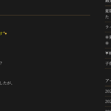
最
夏
た
ラ
す

🌞
☔
？
子
ア
したが、
20
20