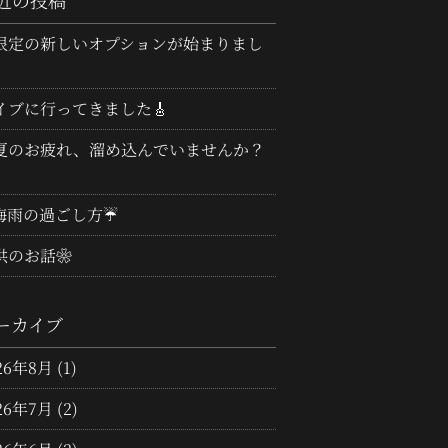
近の投稿
限定の新しいオプションが始まりまし
イブに行ってきました🎸
夏のお疲れ、溜め込んでいませんか？
梅雨の過ごし方☔
供のお話❀
ーカイブ
26年8月
(1)
26年7月
(2)