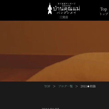
Top
トップ
三宮店
TOP
＞
ブログ一覧
＞
2011★初詣