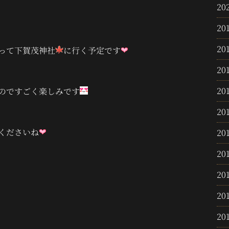
20
20
20
って下賀茂神社
に行く予定です
20
20
のですごく楽しみです
20
くださいね
20
20
20
20
20