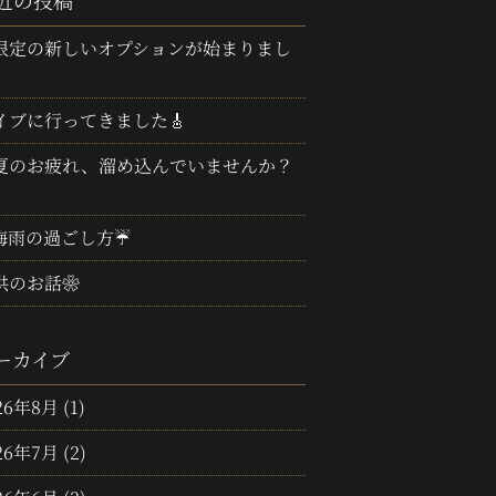
近の投稿
限定の新しいオプションが始まりまし
イブに行ってきました🎸
夏のお疲れ、溜め込んでいませんか？
梅雨の過ごし方☔
供のお話❀
ーカイブ
26年8月
(1)
26年7月
(2)