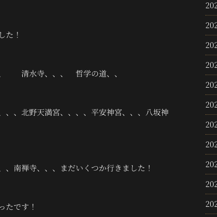
20
20
した！
20
20
、 清水寺、、、 哲学の道、、
20
20
、、、北野天満宮、、、、平安神宮、、、八坂神
20
20
20
、、南禅寺、、、まだいくつか行きました！
20
20
ったです！