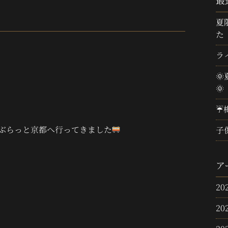
最
夏
た
ラ

🌞
☔
ぶらっと京都へ行ってきました
子
ア
20
20