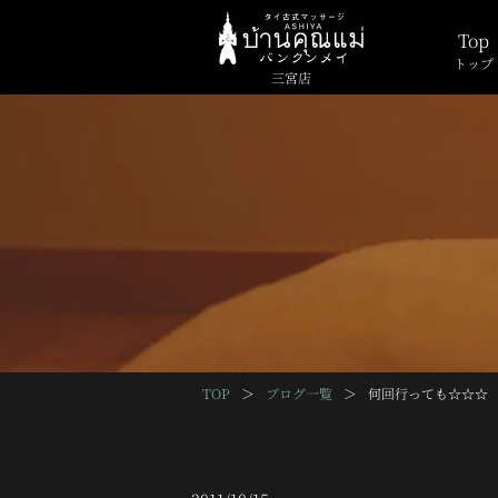
Top
トップ
三宮店
TOP
＞
ブログ一覧
＞
何回行っても☆☆☆