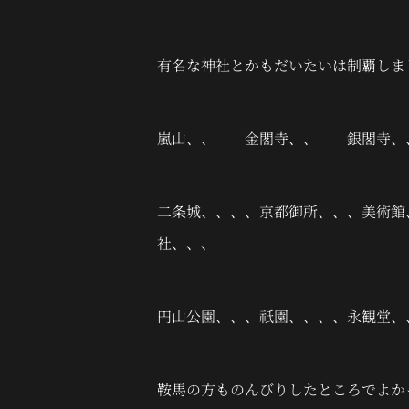
有名な神社とかもだいたいは制覇しま
嵐山、、 金閣寺、、 銀閣寺、
二条城、、、、京都御所、、、美術館
社、、、
円山公園、、、祇園、、、、永観堂、
鞍馬の方ものんびりしたところでよか