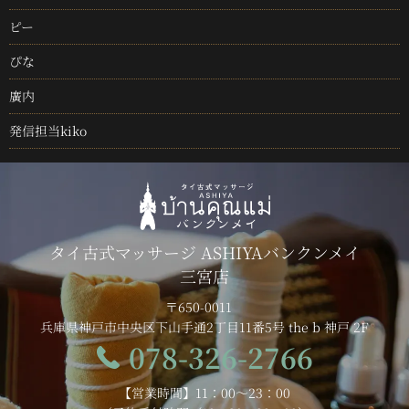
ピー
ぴな
廣内
発信担当kiko
タイ古式マッサージ ASHIYAバンクンメイ
三宮店
〒650-0011
兵庫県神戸市中央区下山手通2丁目11番5号 the b 神戸 2F
078-326-2766
【営業時間】11：00～23：00