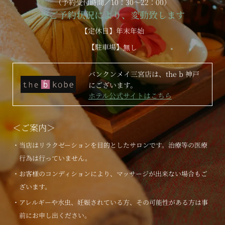
（予約受付時間／10：30～22：00）
※ご予約状況により、変動致します
【定休日】年末年始
【駐車場】
無し
バンクンメイ三宮店は、the b 神戸
にございます。
ホテル公式サイトはこちら
＜ご案内＞
・当店はリラクゼーションを目的としたサロンです。治療等の医療
行為は行っていません。
・お客様のコンディションにより、マッサージが出来ない場合もご
ざいます。
・アレルギーや水虫、妊娠されている方、その可能性がある方は事
前にお申し出ください。