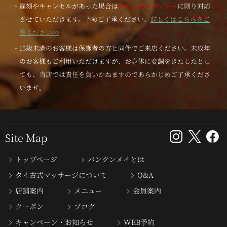
・遅刻やキャンセルがあった場合は
キャンセルポリシー
に則り対応
させていただきます。予めご了承ください。
詳しくはこちらをご
覧ください>>
・15歳未満のお客様は保護者の方と同伴でご来店ください。未成年
のお客様もご利用いただけますが、お身体に変調をきたしたとし
ても、当店では責任を負いかねますのであらかじめご了承くださ
いませ。
Site Map
トップページ
バンクンメイとは
タイ古式マッサージについて
Q&A
店舗案内
メニュー
会員案内
クーポン
ブログ
キャンペーン・お知らせ
WEB予約