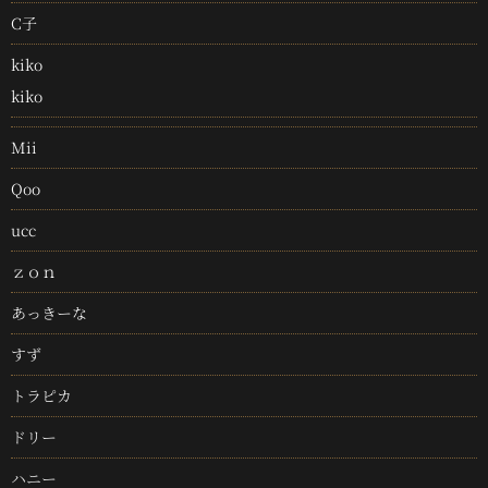
C子
kiko
kiko
Mii
Qoo
ucc
ｚｏｎ
あっきーな
すず
トラピカ
ドリー
ハニー