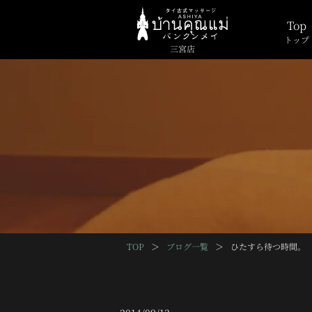
Top
トップ
三宮店
TOP
＞
ブログ一覧
＞
ひたすら待つ時間。