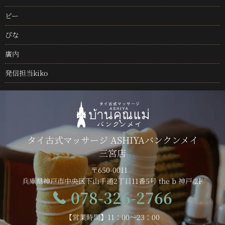
ピー
ぴな
廣内
発信担当kiko
タイ古式マッサージ ASHIYAバンクンメイ
三宮店
〒650-0011
兵庫県神戸市中央区下山手通2丁目11番5号 the b 神戸 2F
078-326-2766
【営業時間】11：00～23：00