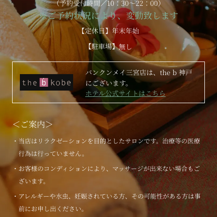
（予約受付時間／10：30～22：00）
※ご予約状況により、変動致します
【定休日】年末年始
【駐車場】
無し
バンクンメイ三宮店は、the b 神戸
にございます。
ホテル公式サイトはこちら
＜ご案内＞
・当店はリラクゼーションを目的としたサロンです。治療等の医療
行為は行っていません。
・お客様のコンディションにより、マッサージが出来ない場合もご
ざいます。
・アレルギーや水虫、妊娠されている方、その可能性がある方は事
前にお申し出ください。