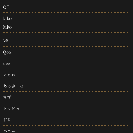
C子
kiko
kiko
Mii
Qoo
ucc
ｚｏｎ
あっきーな
すず
トラピカ
ドリー
ハニー