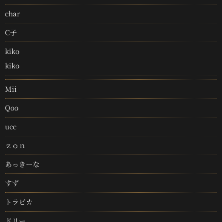
char
C子
kiko
kiko
Mii
Qoo
ucc
ｚｏｎ
あっきーな
すず
トラピカ
ドリー