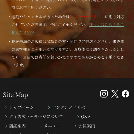
前にお申し出ください。
・遅刻やキャンセルがあった場合は
キャンセルポリシー
に則り対応
させていただきます。予めご了承ください。
詳しくはこちらをご
覧ください>>
・15歳未満のお客様は保護者の方と同伴でご来店ください。未成年
のお客様もご利用いただけますが、お身体に変調をきたしたとし
ても、当店では責任を負いかねますのであらかじめご了承くださ
いませ。
Site Map
トップページ
バンクンメイとは
タイ古式マッサージについて
Q&A
店舗案内
メニュー
会員案内