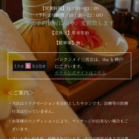
【営業時間】11：00～23：00
（予約受付時間／10：30～22：00）
※ご予約状況により、変動致します
【定休日】年末年始
【駐車場】
無し
バンクンメイ三宮店は、the b 神戸
にございます。
ホテル公式サイトはこちら
＜ご案内＞
・当店はリラクゼーションを目的としたサロンです。治療等の医療
行為は行っていません。
・お客様のコンディションにより、マッサージが出来ない場合もご
ざいます。
・アレルギーや水虫、妊娠されている方、その可能性がある方は事