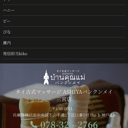
ハニー
ピー
ぴな
廣内
発信担当kiko
タイ古式マッサージ ASHIYAバンクンメイ
三宮店
〒650-0011
兵庫県神戸市中央区下山手通2丁目11番5号 the b 神戸 2F
078-326-2766