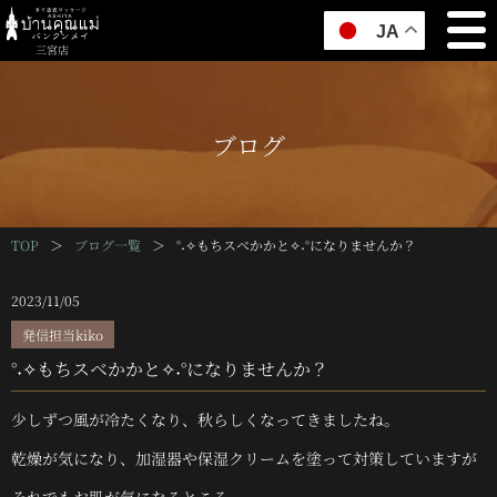
JA
三宮店
ブログ
TOP
＞
ブログ一覧
＞
°˖✧もちスベかかと✧˖°になりませんか？
2023/11/05
発信担当kiko
°˖✧もちスベかかと✧˖°になりませんか？
少しずつ風が冷たくなり、秋らしくなってきましたね。
乾燥が気になり、加湿器や保湿クリームを塗って対策していますが