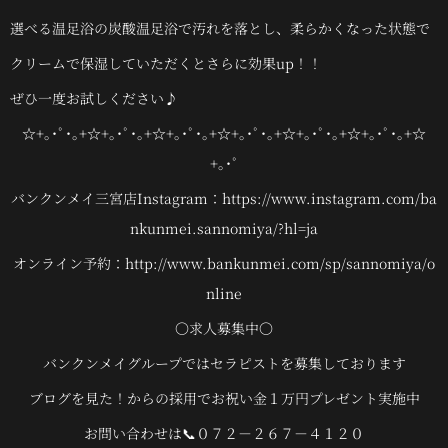
選べる温足浴の炭酸温足浴で汚れを落とし、柔らかくなった状態で
クリームで保湿していただくとさらに効果up！！
ぜひ一度お試しください♪
☆+｡･ﾟ･｡+☆+｡･ﾟ･｡+☆+｡･ﾟ･｡+☆+｡･ﾟ･｡+☆+｡･ﾟ･｡+☆+｡･ﾟ･｡+☆
+｡･ﾟ
バンクンメイ三宮店Instagram：https://www.instagram.com/ba
nkunmei.sannomiya/?hl=ja
オンライン予約：http://www.bankunmei.com/sp/sannomiya/o
nline
〇求人募集中〇
バンクンメイグループではセラピストを募集しております
ブログを見た！からの採用でお祝い金１万円プレゼント実施中
お問い合わせは📞０７２－２６７－４１２０