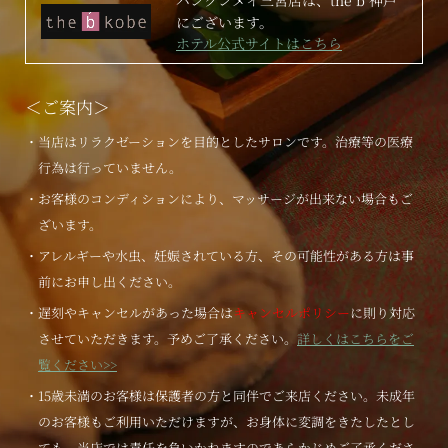
バンクンメイ三宮店は、the b 神戸
にございます。
ホテル公式サイトはこちら
＜ご案内＞
・当店はリラクゼーションを目的としたサロンです。治療等の医療
行為は行っていません。
・お客様のコンディションにより、マッサージが出来ない場合もご
ざいます。
・アレルギーや水虫、妊娠されている方、その可能性がある方は事
前にお申し出ください。
・遅刻やキャンセルがあった場合は
キャンセルポリシー
に則り対応
させていただきます。予めご了承ください。
詳しくはこちらをご
覧ください>>
・15歳未満のお客様は保護者の方と同伴でご来店ください。未成年
のお客様もご利用いただけますが、お身体に変調をきたしたとし
ても、当店では責任を負いかねますのであらかじめご了承くださ