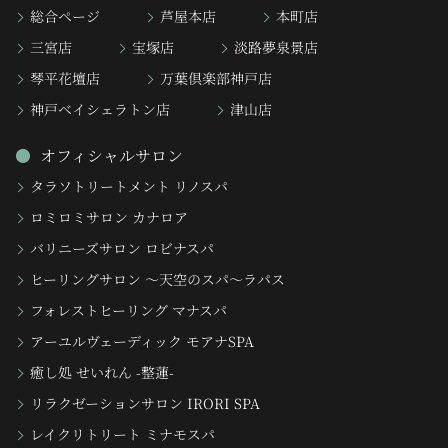
総合ページ
芦屋本店
本町店
三宮店
宝塚店
淡路夢泉景店
琴平花壇店
万葉倶楽部神戸店
神戸ベイシェラトン店
津山店
オフィシャルサロン
タラソトリートメント リノスパ
ロミロミサロン カナロア
バリニーズサロン ロビナスパ
ヒーリングサロン 〜天空のスパ〜ラパス
フォレストヒーリング マナスパ
アーユルヴェーディック モアナSPA
癒し処 せいれん -整蓮-
リラクゼーションサロン IRORI SPA
レイクリトリート ミナモスパ