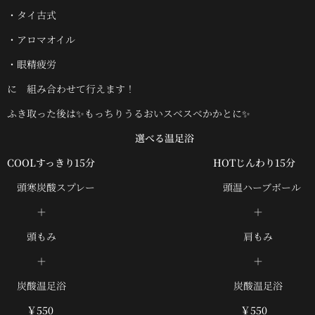
・タイ古式
・アロマオイル
・眼精疲労
に 組み合わせて行えます！
ふき取った後は✨もっちりうるおいスベスベかかとに✨
選べる温足浴
COOLすっきり15分
HOTじんわり15分
頭寒炭酸スプレー 頭温ハーブボール
＋ ＋
頭もみ 肩もみ
＋ ＋
炭酸温足浴 炭酸温足浴
￥550
￥550