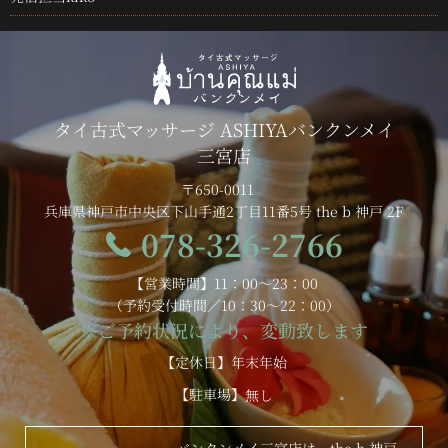
タイ古式マッサージ ASHIYAバンクンメイ
三宮店
〒650-0011
兵庫県神戸市中央区下山手通2丁目11番5号 the b 神戸 2F
078-326-2766
【営業時間】11：00～23：00
（予約受付時間／10：30～22：00）
※ご予約状況により、変動致します
【定休日】年末年始
【駐車場】
無し