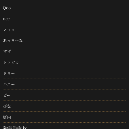
Qoo
ucc
ｚｏｎ
あっきーな
すず
トラピカ
ドリー
ハニー
ピー
ぴな
廣内
発信担当kiko