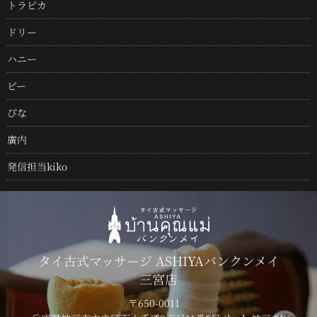
トラピカ
ドリー
ハニー
ピー
ぴな
廣内
発信担当kiko
タイ古式マッサージ ASHIYAバンクンメイ
三宮店
〒650-0011