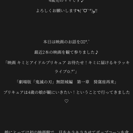
4歳児のママです♪
よろしくお願いします٩(ˊᗜˋ*)و‼︎
本日は映画のお話を❁⃘*.ﾟ
最近2本の映画を観て参りました♪
「映画 キミとアイドルプリキュア お待たせ！キミに届けるキラッキ
ライブ✩.*˚」
「
劇場版「鬼滅の刃」無限城編 第一章 猗窩座再来」
プリキュアは4歳の娘が観にいきたい！ということで行ってきました
♡
娘にとっては初の映画館で、目をキラキラさせてポップコーンを食