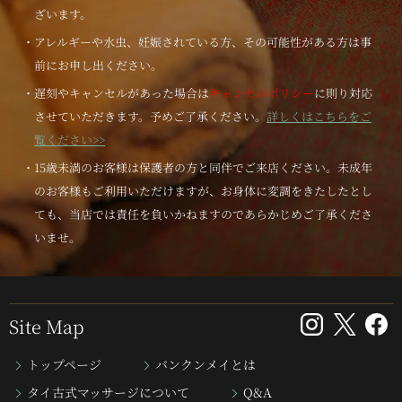
ざいます。
・アレルギーや水虫、妊娠されている方、その可能性がある方は事
前にお申し出ください。
・遅刻やキャンセルがあった場合は
キャンセルポリシー
に則り対応
させていただきます。予めご了承ください。
詳しくはこちらをご
覧ください>>
・15歳未満のお客様は保護者の方と同伴でご来店ください。未成年
のお客様もご利用いただけますが、お身体に変調をきたしたとし
ても、当店では責任を負いかねますのであらかじめご了承くださ
いませ。
Site Map
トップページ
バンクンメイとは
タイ古式マッサージについて
Q&A