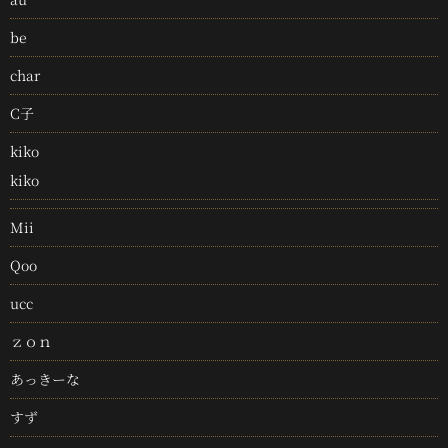
be
char
C子
kiko
kiko
Mii
Qoo
ucc
ｚｏｎ
あっきーな
すず