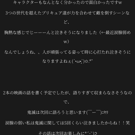
キャラクターもなんとなく分かったので面白かったですw
3つの世代を超えたプリキュア達が力を合わせて敵を倒すシーンな
ど、
胸熱な感じでじーーーんと泣きそうになりました（←最近涙腺弱め
w）
なんでしょうね、、人が頑張ってる姿って時に心打たれ泣きそうに
なりますよねぇ(´•ω•̥`)✩.*˚
2本の映画の話を書く予定でしたが、語りすぎて収まらなさそうなの
で、
鬼滅は次回に語ろうと思います(￣ー￣)ﾆﾔﾘ
涙腺の弱い私は鬼滅に関しては5回くらい泣きましたからね！！笑
その話は次回お楽しみに*ˊᵕˋ)੭