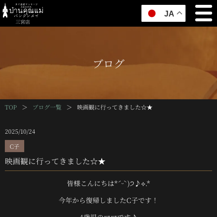
JA
三宮店
ブログ
TOP
＞
ブログ一覧
＞
映画観に行ってきました☆★
2025/10/24
C子
映画観に行ってきました☆★
皆様こんにちは*ˊᵕˋ)੭♪⟡.*
今年から復帰しましたC子です！