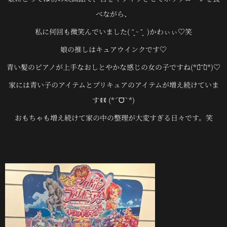
べながら、
私に何回も微笑んでいました( ˘͈ ᵕ ˘͈ )かわぃぃ♡笑
娘の推しはキュアウインクです♡
青い髪のピアノが上手なおしとやかな感じの女の子ですね(*ฅ́˘ฅ̀*)♡
家には青い子のアイテムとプリキュアのアイテムが増え続けていま
すꉂꉂ (*ˊᗜˋ*)
おもちゃも増え続けて家の中の整理が大変すぎる日々です。笑