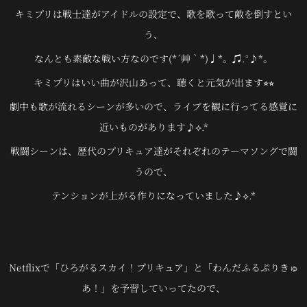
キミプリは戦士達がアイドルの設定で、歌を歌って敵を倒すとい
う、
なんとも素敵な戦い方なのです(*´艸｀*)♩*。♫.°♪*。
キミプリはいい曲が沢山あって、聴くと元気が出ます⭐︎⭐︎
劇中も歌が流れるシーンが多いので、ライブを観に行ってる感覚に
近いものがあります♪⟡.*
戦闘シーンは、歴代のプリキュア達がそれぞれのテーマソングで闘
うので、
テンションが上がる作りになっていました♪⟡.*
Netflixで「ひろがるスカイ！プリキュア」と「わんだふるぷりきゅ
あ！」を予習していってたので、