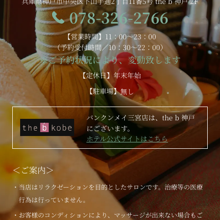
兵庫県神戸市中央区下山手通2丁目11番5号 the b 神戸 2F
078-326-2766
【営業時間】11：00～23：00
（予約受付時間／10：30～22：00）
※ご予約状況により、変動致します
【定休日】年末年始
【駐車場】
無し
バンクンメイ三宮店は、the b 神戸
にございます。
ホテル公式サイトはこちら
＜ご案内＞
・当店はリラクゼーションを目的としたサロンです。治療等の医療
行為は行っていません。
・お客様のコンディションにより、マッサージが出来ない場合もご